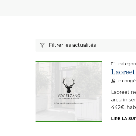
Recopier le code ci-contre

Rafraîchir le captcha

En cochant cette case, vous consentez à recevoir nos propositions c
à l'adresse email indiqué ci-dessus. Vous pouvez vous désinscrire à 
en utilisant
le formulaire de désinscription
.
Filtrer les actualités

Inscription
categori

Laoreet
c congé

Laoreet n
arcu ïn sé
442€, habi
des ét pré
LIRE LA SUI
ornare él
722€ sit d