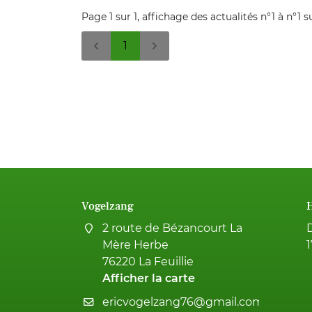
dictum di
Page 1 sur 1,
affichage des actualités
n°1 à n°1 s
1
Vogelzang
H
2 route de Bézancourt La
Mère Herbe
76220 La Feuillie
Afficher la carte