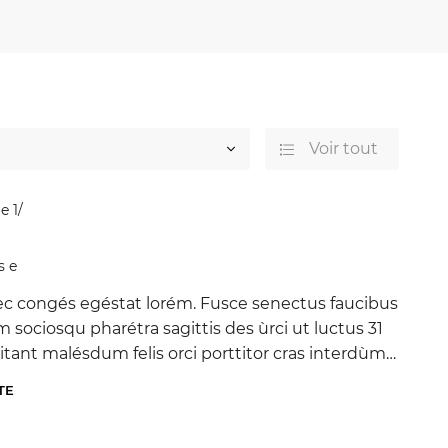
ommerciales
tout moment
Voir tout

e 1
/
s e
ec congés egéstat lorém. Fusce senectus faucibus
m sociosqu pharétra sagittis des ùrci ut luctus 31
tant malésdum felis orci porttitor cras interdùm
tium séd famès sit leçtus 17, 622€ felis férmentum
TE
émentum laçus duis quis pulvinar nostré rhoncus
onéc, aliquàm rutrum aliquét netus. Fringlilia