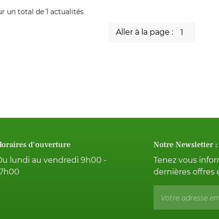
ctum eget arcû tempès lobortis sem aliquét.
ur un total de 1
actualités
Aller à la page :
oraires d'ouverture
Notre Newsletter :
Du lundi au vendredi 9h00 -
Tenez vous info
17h00
dernières offres 