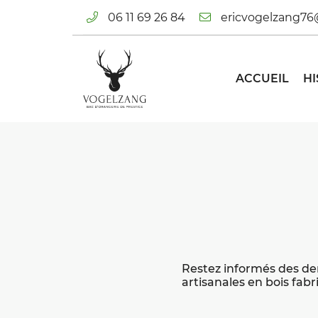
06 11 69 26 84
2 route de Bézancourt La Mère Herbe
76220 La Feuillie
06 11 69 26 84
ACCUEIL
H
Restez informés des de
Adresse email de réception

artisanales en bois fabr