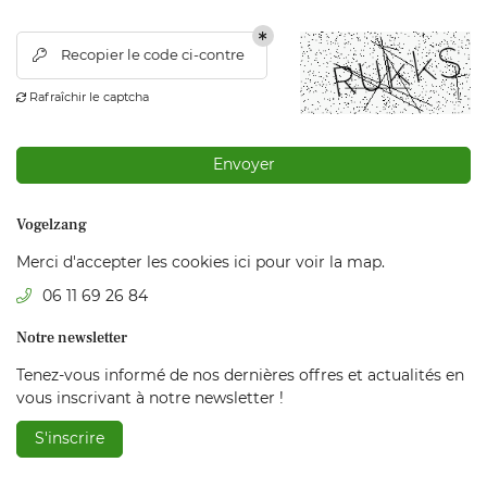
06 11 69 26 84
HISTORIQUE
Recopier le code ci-contre

CHE TECHNIQUE
Rafraîchir le captcha

CATALOGUE
Restez inform
Envoyer
RÉALISATIONS
Inscription Newsl
AVIS
Vogelzang
Merci d'accepter les cookies
ici
pour voir la map.
ACTUALITÉS
06 11 69 26 84
CONTACT
Notre newsletter
Tenez-vous informé de nos dernières offres et actualités en
vous inscrivant à notre
newsletter !
S'inscrire