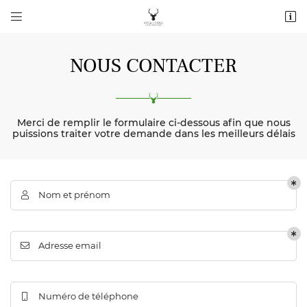


2 route de Bézancourt La Mère Herbe
76220 La Feuillie
06 11 69 26 84
NOUS CONTACTER
Merci de remplir le formulaire ci-dessous afin que nous
puissions traiter votre demande dans les meilleurs délais
Nom et prénom

Adresse email de réception

Adresse email

Recopier le code ci-contre

Rafraîchir le captcha

Numéro de téléphone
